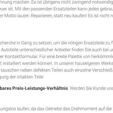
hnung machen. Es ist übrigens nicht zwingend notwendig
teuer ist. Mit den passenden Ersatzteilen kann jedes gebra
 Motto lautet: Reparieren, statt neu kaufen! Es ist nich
herche in Gang zu setzen, um die nötigen Ersatzteile zu 
utoteile unterschiedlicher Anbieter finden Sie auch bei u
er Kontaktformular. Für eine breite Palette von herkömmli
Ort installiert werden können. In unserer hauseigenen Wer
d tauschen neben defekten Teilen auch einzelne Verschleiß
ung der intakten Teile.
bares Preis-Leistungs-Verhältnis
. Werden Sie Kunde und
bungslos laufen, da das Getriebe das Drehmoment auf die 