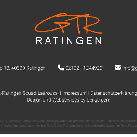
p 18, 40880 Ratingen
02102 - 1244920
info@g
k-Ratingen Souad Laaroussi |
Impressum
|
Datenschutzerklärun
Design und Webservices by
bense.com
a CR Z
,
Getriebe Pumpe fuer Citroen Berlingo
,
Automaticgetriebe fuer Hyundai H 1
,
Getriebe Bremsbaende
Getriebe Kupplungstrommeln fuer Rolls Royce Phantom
,
Automatikgetriebe Ersatzteile fuer Ford Focus