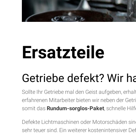
Ersatzteile
Getriebe defekt? Wir h
Sollte Ihr Getriebe mal den Geist aufgeben, erh
erfahrenen Mitarbeiter bieten wir neben der Get
somit das
Rundum-sorglos-Paket
, schnelle Hi
Defekte Lichtmaschinen oder Motorschäden sind 
sehr teuer sind. Ein weiterer kostenintensiver D