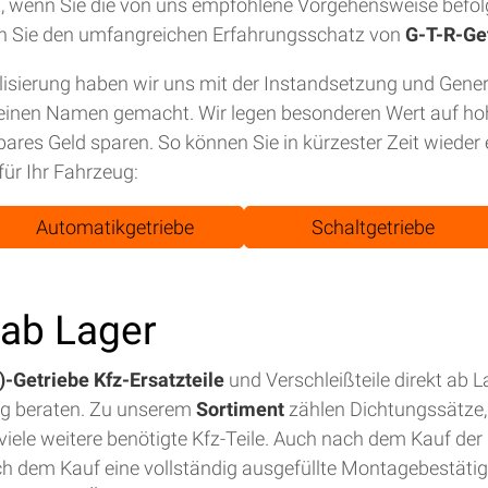
tet, wenn Sie die von uns empfohlene Vorgehensweise befol
n Sie den umfangreichen Erfahrungsschatz von
G-T-R-Ge
isierung haben wir uns mit der Instandsetzung und Gene
einen Namen gemacht. Wir legen besonderen Wert auf hohe
bares Geld sparen. So können Sie in kürzester Zeit wiede
für Ihr Fahrzeug:
Automatikgetriebe
Schaltgetriebe
t ab Lager
-Getriebe Kfz-Ersatzteile
und Verschleißteile direkt ab 
ig beraten. Zu unserem
Sortiment
zählen Dichtungssätze, 
iele weitere benötigte Kfz-Teile. Auch nach dem Kauf der E
ch dem Kauf eine vollständig ausgefüllte Montagebestäti