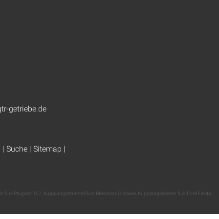
tr-getriebe.de
g
|
Suche
|
Sitemap
|
r fuer Peugeot 107
,
Kupplungstrommel fuer Mercedes C Klasse
,
Kupplungskolben fuer Ford Fiesta
,