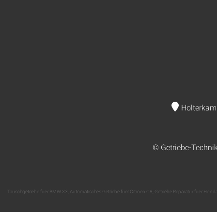
Holterkam
© Getriebe-Techni
Tauschgetriebe fuer BMW X3
,
Automatisches Getriebe fuer Citroen C8
,
Getriebe Reparatur fuer Hond