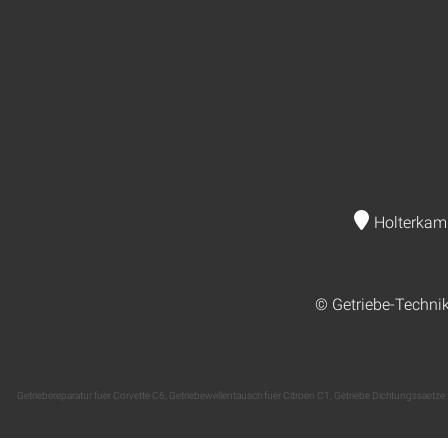
Holterkam
© Getriebe-Techni
Getriebereparatur fuer Corvette C6
,
Getriebewellentausch fuer Citroen C1
,
Getriebe Dichtungssaetze