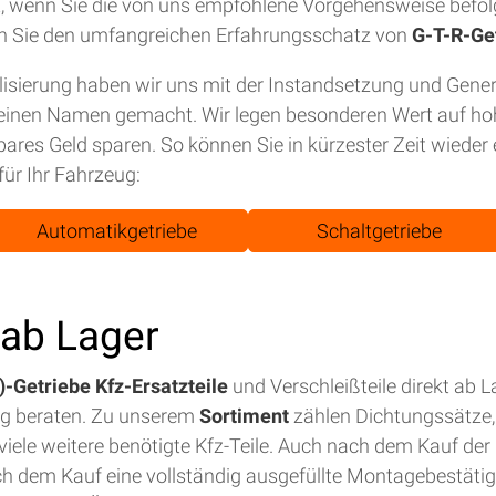
tet, wenn Sie die von uns empfohlene Vorgehensweise befol
n Sie den umfangreichen Erfahrungsschatz von
G-T-R-Ge
isierung haben wir uns mit der Instandsetzung und Gene
einen Namen gemacht. Wir legen besonderen Wert auf hohe
bares Geld sparen. So können Sie in kürzester Zeit wiede
für Ihr Fahrzeug:
Automatikgetriebe
Schaltgetriebe
t ab Lager
-Getriebe Kfz-Ersatzteile
und Verschleißteile direkt ab 
ig beraten. Zu unserem
Sortiment
zählen Dichtungssätze, 
iele weitere benötigte Kfz-Teile. Auch nach dem Kauf der E
ch dem Kauf eine vollständig ausgefüllte Montagebestäti