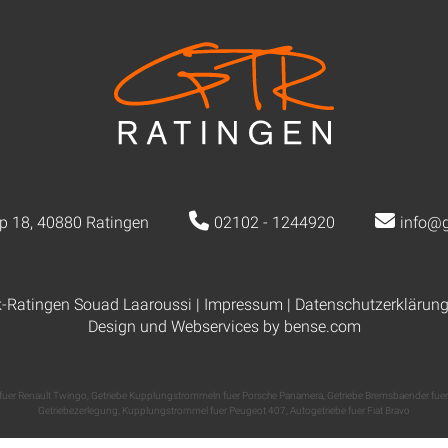
p 18, 40880 Ratingen
02102 - 1244920
info@g
k-Ratingen Souad Laaroussi |
Impressum
|
Datenschutzerklärun
Design und Webservices by
bense.com
 fuer Renault Twingo
,
Getriebe Kupplungstrommeln fuer Porsche Panamera
,
Getriebe Bremsbaender fuer
Getriebezerlegung
,
Kupplungstrommel fuer Peugeot 407
,
Autogetriebe fuer Fiat Bravo