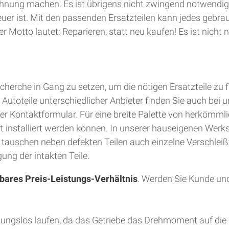
hnung machen. Es ist übrigens nicht zwingend notwendig
teuer ist. Mit den passenden Ersatzteilen kann jedes gebra
 Motto lautet: Reparieren, statt neu kaufen! Es ist nich
herche in Gang zu setzen, um die nötigen Ersatzteile zu 
utoteile unterschiedlicher Anbieter finden Sie auch bei u
er Kontaktformular. Für eine breite Palette von herkömmli
Ort installiert werden können. In unserer hauseigenen Wer
d tauschen neben defekten Teilen auch einzelne Verschleiß
ung der intakten Teile.
bares Preis-Leistungs-Verhältnis
. Werden Sie Kunde und
bungslos laufen, da das Getriebe das Drehmoment auf die 