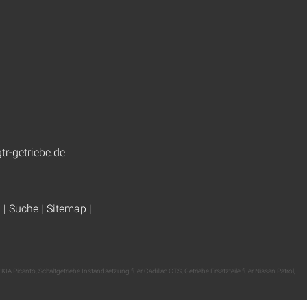
tr-getriebe.de
g
|
Suche
|
Sitemap
|
 KIA Picanto
,
Schaltgetriebe Instandsetzung fuer Cadillac CTS
,
Getriebe Ersatzteile fuer Nissan Patrol
,