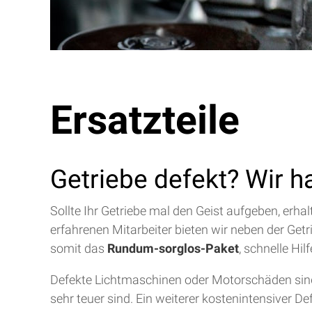
Ersatzteile
Getriebe defekt? Wir h
Sollte Ihr Getriebe mal den Geist aufgeben, erh
erfahrenen Mitarbeiter bieten wir neben der Get
somit das
Rundum-sorglos-Paket
, schnelle Hi
Defekte Lichtmaschinen oder Motorschäden sind 
sehr teuer sind. Ein weiterer kostenintensiver D