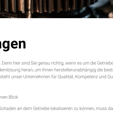
ngen
. Denn hier sind Sie genau richtig, wenn es um die Getrie
blemlösung heran, um Ihnen herstellerunabhängig die bes
 steht unser Unternehmen für Qualität, Kompetenz und Qua
nen Blick:
chaden an dem Getriebe lokalisieren zu können, muss da