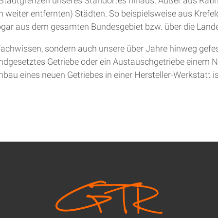
ie Stadtgrenzen unseres Standortes hinaus. Außer aus Rat
 weiter entfernten) Städten. So beispielsweise aus Krefel
gar aus dem gesamten Bundesgebiet bzw. über die Lande
achwissen, sondern auch unsere über Jahre hinweg gefesti
andgesetztes Getriebe oder ein Austauschgetriebe einem Ne
bau eines neuen Getriebes in einer Hersteller-Werkstatt is