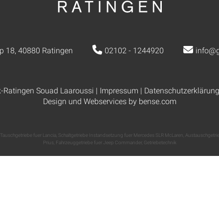
p 18, 40880 Ratingen
02102 - 1244920
info@g
k-Ratingen Souad Laaroussi |
Impressum
|
Datenschutzerklärun
Design und Webservices by
bense.com
Tauschgetriebe fuer Lancia
,
Schaltgetriebe Instandsetzung fuer Mercedes SLR McLaren
,
Austauschgetrie
Prius
,
Fahrzeuggetriebe fuer Jeep Commander
,
Getriebetechnik