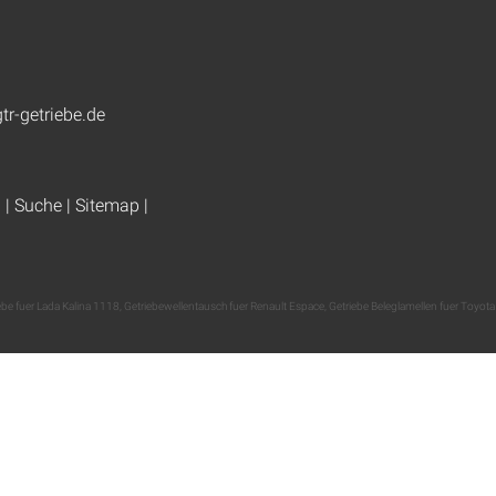
tr-getriebe.de
g
|
Suche
|
Sitemap
|
be fuer Lada Kalina 1118
,
Getriebewellentausch fuer Renault Espace
,
Getriebe Beleglamellen fuer Toyota