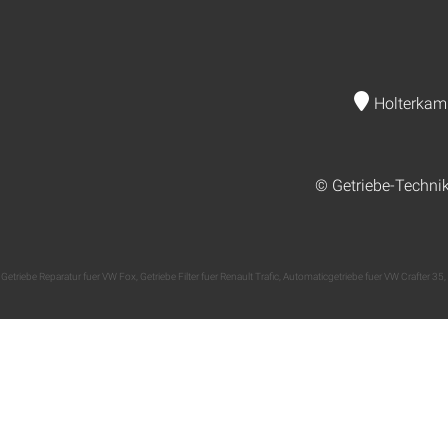
Holterkam
© Getriebe-Techni
Getriebe Reparatur fuer VW Fox
,
Getriebe Filter fuer Renault Trafic
,
Automaticgetriebe fuer VW Crafter 35
,