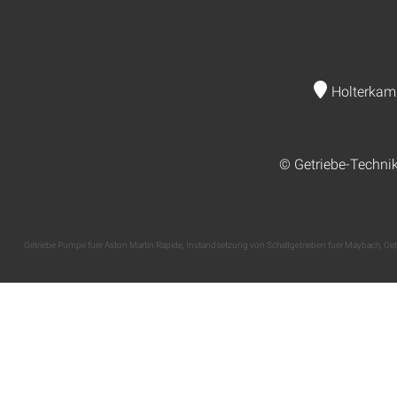
Holterkam
© Getriebe-Techni
Getriebe Pumpe fuer Aston Martin Rapide
,
Instandsetzung von Schaltgetrieben fuer Maybach
,
Get