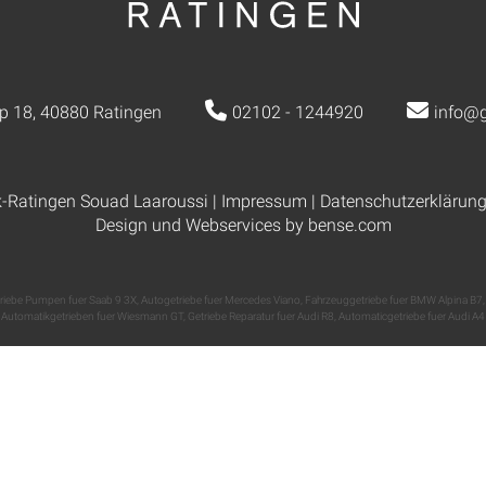
p 18, 40880 Ratingen
02102 - 1244920
info@g
k-Ratingen Souad Laaroussi |
Impressum
|
Datenschutzerklärun
Design und Webservices by
bense.com
riebe Pumpen fuer Saab 9 3X
,
Autogetriebe fuer Mercedes Viano
,
Fahrzeuggetriebe fuer BMW Alpina B7
Automatikgetrieben fuer Wiesmann GT
,
Getriebe Reparatur fuer Audi R8
,
Automaticgetriebe fuer Audi A4