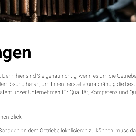
ngen
. Denn hier sind Sie genau richtig, wenn es um die Getrie
blemlösung heran, um Ihnen herstellerunabhängig die bes
 steht unser Unternehmen für Qualität, Kompetenz und Qua
nen Blick:
chaden an dem Getriebe lokalisieren zu können, muss da