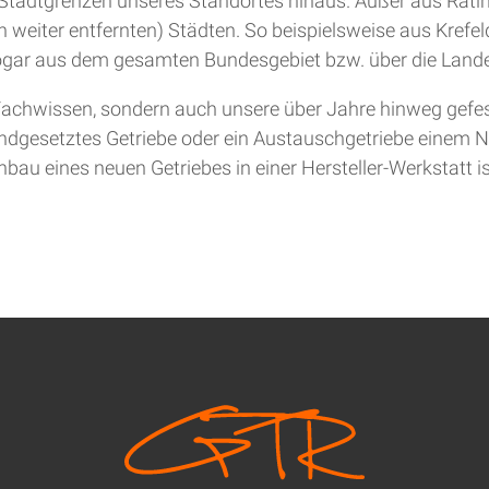
ie Stadtgrenzen unseres Standortes hinaus. Außer aus Rat
 weiter entfernten) Städten. So beispielsweise aus Krefel
gar aus dem gesamten Bundesgebiet bzw. über die Lande
achwissen, sondern auch unsere über Jahre hinweg gefesti
andgesetztes Getriebe oder ein Austauschgetriebe einem Ne
bau eines neuen Getriebes in einer Hersteller-Werkstatt is