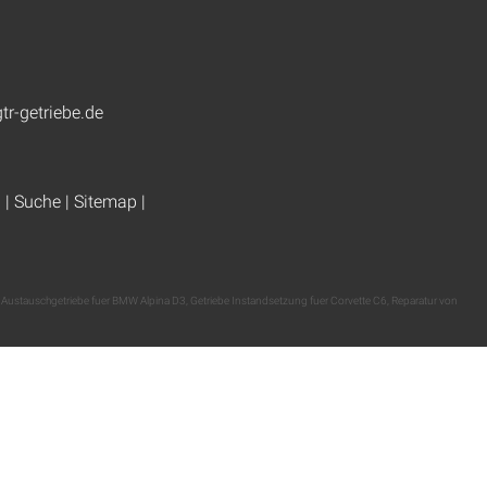
tr-getriebe.de
g
|
Suche
|
Sitemap
|
,
Austauschgetriebe fuer BMW Alpina D3
,
Getriebe Instandsetzung fuer Corvette C6
,
Reparatur von