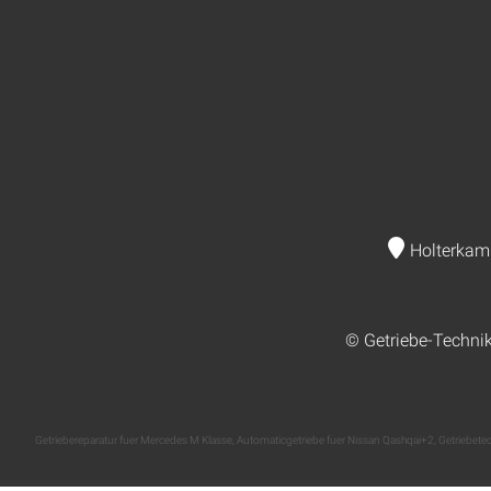
Holterkam
© Getriebe-Techni
Getriebereparatur fuer Mercedes M Klasse
,
Automaticgetriebe fuer Nissan Qashqai+2
,
Getriebete