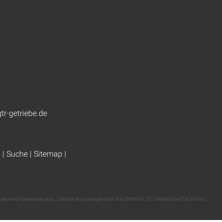
tr-getriebe.de
g
|
Suche
|
Sitemap
|
nalyse vor Getriebeausbau
,
Getriebe Kupplungskolben fuer BMW X6
,
ZF Getriebe fuer Fiat Fiorino
,